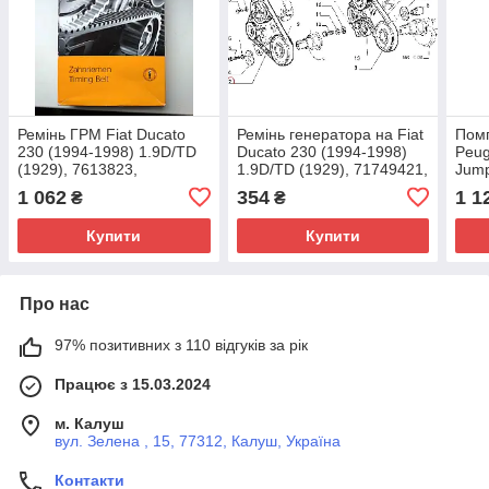
Ремінь ГРМ Fiat Ducato
Ремінь генератора на Fiat
Помп
230 (1994-1998) 1.9D/TD
Ducato 230 (1994-1998)
Peug
(1929), 7613823,
1.9D/TD (1929), 71749421,
Jump
Continental, Німеччина
Continental, Німеччина
1.9D
1 062
354
1 1
₴
₴
120
Купити
Купити
Про нас
97% позитивних з 110 відгуків за рік
Працює з 15.03.2024
м. Калуш
вул. Зелена , 15, 77312, Калуш, Україна
Контакти