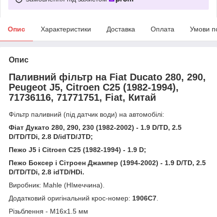
Опис
Характеристики
Доставка
Оплата
Умови п
Опис
Паливний фільтр на Fiat Ducato 280, 290,
Peugeot J5, Citroen C25 (1982-1994),
71736116, 71771751, Fiat, Китай
Фільтр паливний (під датчик води) на автомобілі:
Фіат Дукато 280, 290, 230 (1982-2002) - 1.9 D/TD, 2.5
D/TD/TDi, 2.8 D/idTD/JTD;
Пежо J5 і Citroen C25 (1982-1994) - 1.9 D;
Пежо Боксер і Сітроен Джампер (1994-2002) - 1.9 D/TD, 2.5
D/TD/TDi, 2.8 idTD/HDi
.
Виробник: Mahle (НІмеччина).
Додатковий оригінальний крос-номер:
1906С7
.
Різьблення - М16х1.5 мм