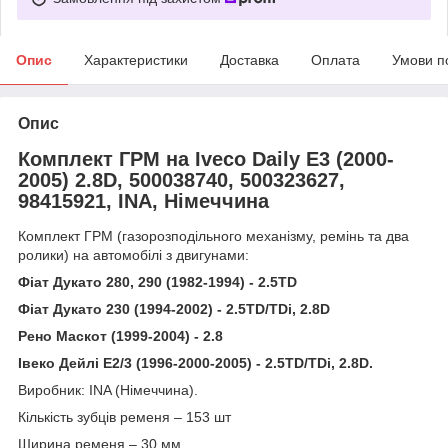
Опис
Характеристики
Доставка
Оплата
Умови п
Опис
Комплект ГРМ на Iveco Daily E3 (2000-
2005) 2.8D, 500038740, 500323627,
98415921, INA, Німеччина
Комплект ГРМ (газорозподільного механізму, ремінь та два
ролики) на автомобілі з двигунами:
Фіат Дукато 280, 290 (1982-1994) - 2.5TD
Фіат Дукато 230 (1994-2002) - 2.5TD/TDi, 2.8D
Рено Маскот (1999-2004) - 2.8
Івеко Дейлі Е2/3 (1996-2000-2005) - 2.5TD/TDi, 2.8D.
Виробник: INA (Німеччина).
Кількість зубців ременя – 153 шт
Ширина ременя – 30 мм.