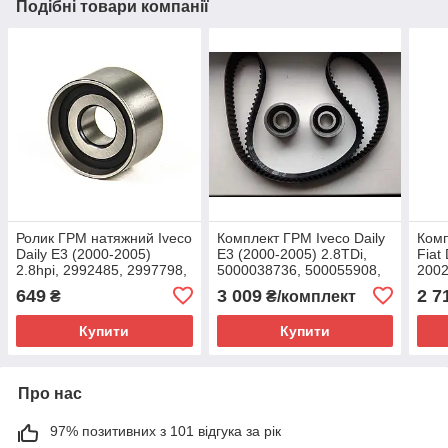
Подібні товари компанії
Ролик ГРМ натяжний Iveco
Комплект ГРМ Iveco Daily
Комп
Daily E3 (2000-2005)
E3 (2000-2005) 2.8TDi,
Fiat
2.8hpi, 2992485, 2997798,
5000038736, 500055908,
2002
4740847, 5001001272
503644954, 99430032,
7175
649
3 009
2 7
₴
₴/комплект
99456477, INA, Німеччина
Купити
Купити
Про нас
97% позитивних з 101 відгука за рік