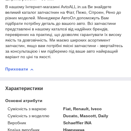
В нашому Інтернет-магазині AvtoALL.in.ua Ви знайдете
великий каталог запчастнин на Фіат, Пежо, Сітроен, Рено до
різних моделей. Менеджери АвтоОл допоможуть Вам
підібрати потрібну деталь до вашого авто. Всі запчастини
представлені в нашому каталозі від надійних брендів,
перевірених на практиці, що дозволяє гарантувати їх високу
якість та довговічність. Ми маємо широких асортимент
запчастин, якщо вам потрібні якісні запчастини - звертайтесь
за консультацією і ми підберемо під ваше авто найкращий
варіант по ціні та якості.
Приховати
Характеристики
Основні атрибути
Сумісність з маркою
Fiat, Renault, Iveco
Сумісність з моделлю
Ducato, Mascott, Daily
Виробник
Schaeffler INA
Країна виробник
Німеччина