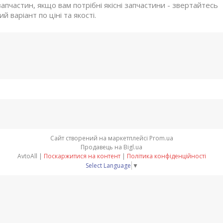
апчастин, якщо вам потрібні якісні запчастини - звертайтесь
 варіант по ціні та якості.
Сайт створений на маркетплейсі
Prom.ua
Продавець на Bigl.ua
AvtoAll |
Поскаржитися на контент
|
Політика конфіденційності
Select Language
▼