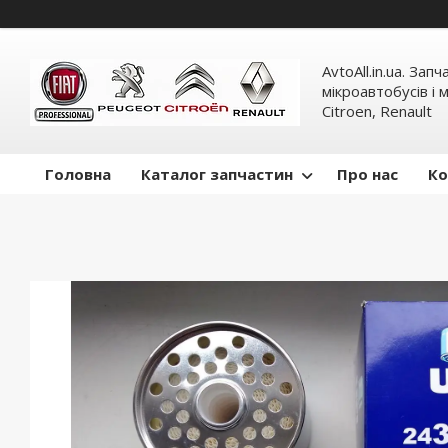
AvtoAll.in.ua. Зап
мікроавтобусів і м
Citroen, Renault
Головна
Каталог запчастин
Про нас
Ко