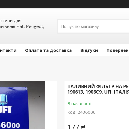
частини для
інівенів Fiat, Peugeot,
нтакти
Оплата та доставка
Відгуки
Повернен
ПАЛИВНИЙ ФІЛЬТР НА PEUGE
190613, 1906C9, UFI, ІТАЛІ
В наявності
Код:
2436000
177 ₴