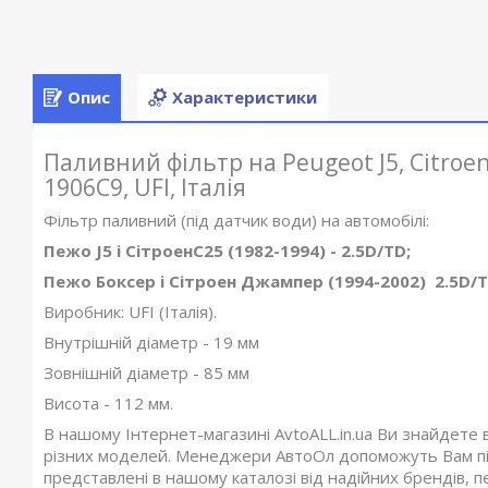
Опис
Характеристики
Паливний фільтр на Peugeot J5, Citroen 
1906C9, UFI, Італія
Фільтр паливний (під датчик води) на автомобілі:
Пежо J5 і СітроенC25 (1982-1994) - 2.5D/TD;
Пежо Боксер і Сітроен Джампер (1994-2002) 2.5D/T
Виробник: UFI (Італія).
Внутрішній діаметр - 19 мм
Зовнішній діаметр - 85 мм
Висота - 112 мм.
В нашому Інтернет-магазині AvtoALL.in.ua Ви знайдете 
різних моделей. Менеджери АвтоОл допоможуть Вам під
представлені в нашому каталозі від надійних брендів, п