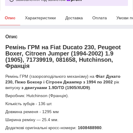
Опис
Характеристики
Доставка
Оплата
Умови п
Опис
Ремінь ГРМ на Fiat Ducato 230, Peugeot
Boxer, Citroen Jumper (1994-2002) 1.9
(1905), 71739919, 081658, Hutchinson,
Франція
Ремінь ГРМ (газорозподільчого механізму) на
Фіат Дукато
230, Пежо Боксер і Сітроен Джампер з 1994 по 2002
рік
випуску
з двигунами 1.9D/TD (1905/XUD9)
.
Виробник: Hutchinson (Франція).
Кількість зубців - 136 шт.
Довжина ременя - 1295 мм
Ширина реміну — 25.4 мм.
Додаткові оригінальні кросс-номери:
1608488980
.