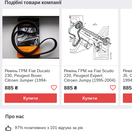
Подібні товари компанії
Ремінь ГРМ Fiat Ducato
Ремінь ГРМ на Fiat Scudo
Ремі
230, Peugeot Boxer,
220, Peugeot Expert,
J5, 
Citroen Jumper (1994-
Citroen Jumpy (1995-2004)
1994
2002) 1.9D/TD, 71739919,
1.9 (1905), 71739919,
Hutc
885
885
885
₴
₴
081658, 1608488980
081658, Hutchinson,
Франція
Купити
Купити
Про нас
97% позитивних з 101 відгука за рік