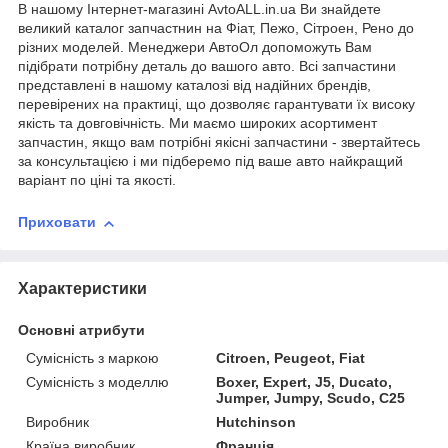
В нашому Інтернет-магазині AvtoALL.in.ua Ви знайдете
великий каталог запчастнин на Фіат, Пежо, Сітроен, Рено до
різних моделей. Менеджери АвтоОл допоможуть Вам
підібрати потрібну деталь до вашого авто. Всі запчастини
представлені в нашому каталозі від надійних брендів,
перевірених на практиці, що дозволяє гарантувати їх високу
якість та довговічність. Ми маємо широких асортимент
запчастин, якщо вам потрібні якісні запчастини - звертайтесь
за консультацією і ми підберемо під ваше авто найкращий
варіант по ціні та якості.
Приховати
Характеристики
Основні атрибути
Сумісність з маркою
Citroen, Peugeot, Fiat
Сумісність з моделлю
Boxer, Expert, J5, Ducato,
Jumper, Jumpy, Scudo, C25
Виробник
Hutchinson
Країна виробник
Франція