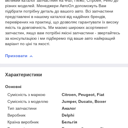
великий каталог запчастнин на Фіат, Пежо, Сітроен, Рено до
різних моделей. Менеджери АвтоОл допоможуть Вам
підібрати потрібну деталь до вашого авто. Всі запчастини
представлені в нашому каталозі від надійних брендів,
перевірених на практиці, що дозволяє гарантувати їх високу
якість та довговічність. Ми маємо широких асортимент
запчастин, якщо вам потрібні якісні запчастини - звертайтесь
за консультацією і ми підберемо під ваше авто найкращий
варіант по ціні та якості.
Приховати
Характеристики
Основні
Сумісність з маркою
Citroen, Peugeot, Fiat
Сумісність з моделлю
Jumper, Ducato, Boxer
Тип запчастини
Аналог
Виробник
Delphi
Країна виробник
Бельгія