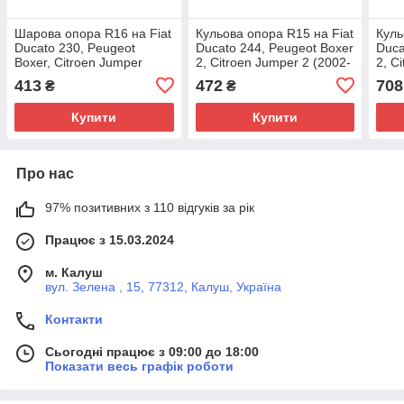
Шарова опора R16 на Fiat
Кульова опора R15 на Fiat
Куль
Ducato 230, Peugeot
Ducato 244, Peugeot Boxer
Duca
Boxer, Citroen Jumper
2, Citroen Jumper 2 (2002-
2, C
(1994-2002), 1300473080,
2006), 1331640080,
2006
413
472
708
₴
₴
1331641080, 364033,
364055, ABS, Голандія
3640
SHAFER, Австрія
Купити
Купити
Про нас
97% позитивних з 110 відгуків за рік
Працює з 15.03.2024
м. Калуш
вул. Зелена , 15, 77312, Калуш, Україна
Контакти
Сьогодні працює з 09:00 до 18:00
Показати весь графік роботи