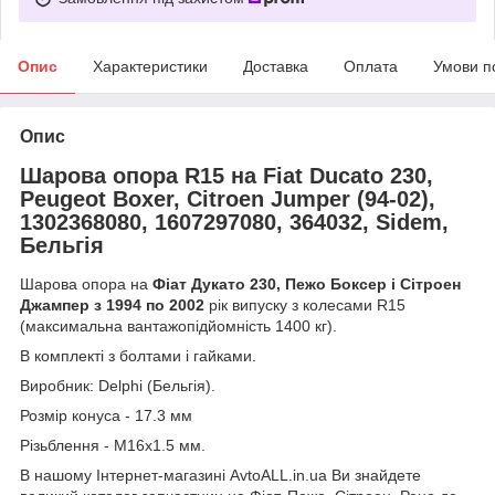
Опис
Характеристики
Доставка
Оплата
Умови п
Опис
Шарова опора R15 на Fiat Ducato 230,
Peugeot Boxer, Citroen Jumper (94-02),
1302368080, 1607297080, 364032, Sidem,
Бельгія
Шарова опора на
Фіат Дукато 230, Пежо Боксер і Сітроен
Джампер з 1994 по 2002
рік випуску з колесами R15
(максимальна вантажопідйомність 1400 кг).
В комплекті з болтами і гайками.
Виробник: Delphi (Бельгія).
Розмір конуса - 17.3 мм
Різьблення - М16х1.5 мм.
В нашому Інтернет-магазині AvtoALL.in.ua Ви знайдете