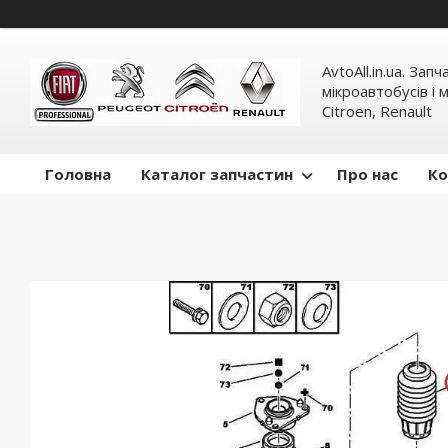
AvtoAll.in.ua. Зап
мікроавтобусів і м
Citroen, Renault
Головна
Каталог запчастин
Про нас
Ко