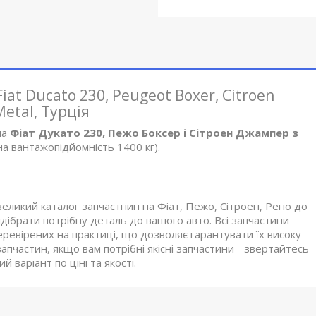
at Ducato 230, Peugeot Boxer, Citroen
Metal, Турція
на
Фіат Дукато 230, Пежо Боксер і Сітроен Джампер з
а вантажопідйомність 1400 кг).
великий каталог запчастнин на Фіат, Пежо, Сітроен, Рено до
ібрати потрібну деталь до вашого авто. Всі запчастини
еревірених на практиці, що дозволяє гарантувати їх високу
апчастин, якщо вам потрібні якісні запчастини - звертайтесь
 варіант по ціні та якості.