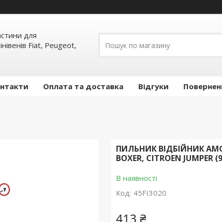
частини для
інівенів Fiat, Peugeot,
нтакти
Оплата та доставка
Відгуки
Повернен
ПИЛЬНИК ВІДБІЙНИК АМО
BOXER, CITROEN JUMPER (94
В наявності
Код:
45FI3020
413 ₴