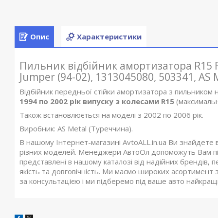
Опис
Характеристики
Пильник відбійник амортизатора R15 Fi
Jumper (94-02), 1313045080, 503341, AS 
Відбійник передньої стійки амортизатора з пильником 
1994 по 2002 рік випуску з колесами R15
(максимальн
Також встановлюється на моделі з 2002 по 2006 рік.
Виробник: AS Metal (Туреччина).
В нашому Інтернет-магазині AvtoALL.in.ua Ви знайдете 
різних моделей. Менеджери АвтоОл допоможуть Вам під
представлені в нашому каталозі від надійних брендів, п
якість та довговічність. Ми маємо широких асортимент з
за консультацією і ми підберемо під ваше авто найкращий