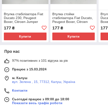
Втулка стабілізатора Fiat
Втулка стойки
Втул
Ducato 230, Peugeot
стабілізатора Fiat Ducato,
Duca
Boxer, Citroen Jumper
Peugeot Boxer, Citroen
Boxe
(1994-2002), 1338567080,
Jumper 4 (2014-...),
(199
177
177
177
₴
₴
508183, Autotechteile,
1300720080, 509316
5081
Німеччина
Купити
Купити
Про нас
97% позитивних з 101 відгука за рік
Працює з 15.03.2024
м. Калуш
вул. Зелена , 15, 77312, Калуш, Україна
Контакти
Сьогодні працює з 09:00 до 18:00
Показати весь графік роботи