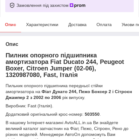
Замовлення під захистом
Опис
Характеристики
Доставка
Оплата
Умови п
Опис
Пилник опорного підшипника
амортизатора Fiat Ducato 244, Peugeot
Boxer, Citroen Jumper (02-06),
1320987080, Fast, Італія
Пильник опорного підшипника передньої стійки
амортизатора на
Фіат Дукато 244, Пежо Боксер 2 і Сітроєн
Джампер 2 з 2002 по 2006
рік випуску.
Виробник: Fast (Італія).
Додатковий оригінальний крос-номер:
503550
.
В нашому Інтернет-магазині AvtoALL.in.ua Ви знайдете
великий каталог запчастнин на Фіат, Пежо, Сітроен, Рено до
різних моделей. Менеджери АвтоОл допоможуть Вам