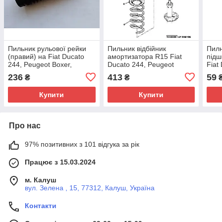
Пильник рульової рейки
Пильник відбійник
Пилн
(правий) на Fiat Ducato
амортизатора R15 Fiat
підш
244, Peugeot Boxer,
Ducato 244, Peugeot
Fiat
Citroen Jumper (02-06),
Boxer, Citroen Jumper (02-
Peug
236
413
59
₴
₴
9945837, 400622, Sasic,
06), 1313045080, 503341,
Jump
Франція
Fast, Італія
Fast,
Купити
Купити
Про нас
97% позитивних з 101 відгука за рік
Працює з 15.03.2024
м. Калуш
вул. Зелена , 15, 77312, Калуш, Україна
Контакти