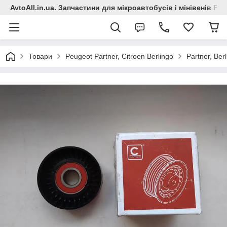
AvtoAll.in.ua. Запчастини для мікроавтобусів і мінівенів Fiat
Товари
Peugeot Partner, Citroen Berlingo
Partner, Be