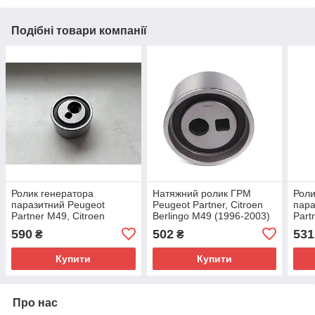
Подібні товари компанії
Ролик генератора
Натяжний ролик ГРМ
Роли
паразитний Peugeot
Peugeot Partner, Citroen
пара
Partner M49, Citroen
Berlingo M49 (1996-2003)
Part
Berlingo M49 (1996-2003)
1.9D (1868), 2.0HDi,
Berl
590
502
531
₴
₴
2.0HDi, 575156
082962
2.0H
Купити
Купити
Про нас