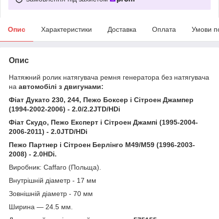
Опис
Характеристики
Доставка
Оплата
Умови п
Опис
Натяжний ролик натягувача ремня генератора без натягувача
на
автомобілі з двигунами:
Фіат Дукато 230, 244, Пежо Боксер і Сітроен Джампер
(1994-2002-2006) - 2.0/2.2JTD/HDi
Фіат Скудо, Пежо Експерт і Сітроен Джампі (1995-2004-
2006-
2011
) - 2.0JTD/HDi
Пежо Партнер і Сітроен Берлінго М49/М59 (1996-2003-
2008) - 2.0HDi.
Виробник: Caffaro (Польща).
Внутрішній діаметр - 17 мм
Зовнішній діаметр - 70 мм
Ширина — 24.5 мм.