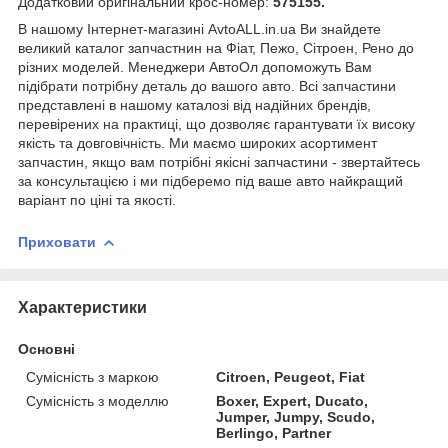
Додатковий оригінальний крос-номер:
575155.
В нашому Інтернет-магазині AvtoALL.in.ua Ви знайдете
великий каталог запчастнин на Фіат, Пежо, Сітроен, Рено до
різних моделей. Менеджери АвтоОл допоможуть Вам
підібрати потрібну деталь до вашого авто. Всі запчастини
представлені в нашому каталозі від надійних брендів,
перевірених на практиці, що дозволяє гарантувати їх високу
якість та довговічність. Ми маємо широких асортимент
запчастин, якщо вам потрібні якісні запчастини - звертайтесь
за консультацією і ми підберемо під ваше авто найкращий
варіант по ціні та якості.
Приховати
Характеристики
Основні
Сумісність з маркою
Citroen, Peugeot, Fiat
Сумісність з моделлю
Boxer, Expert, Ducato,
Jumper, Jumpy, Scudo,
Berlingo, Partner