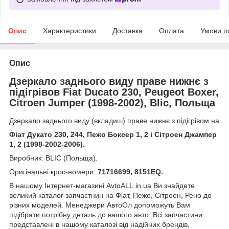
Опис
Характеристики
Доставка
Оплата
Умови п
Опис
Дзеркало заднього виду праве нижнє з
підігрівов Fiat Ducato 230, Peugeot Boxer,
Citroen Jumper (1998-2002), Blic, Польща
Дзеркало заднього виду (вкладиш) праве нижнє з підігрівом на
Фіат Дукато 230, 244, Пежо Боксер 1, 2 і Сітроен Джампер
1, 2 (1998-2002-2006).
Виробник: BLIC (Польща).
Оригінальні крос-номери:
71716699, 8151EQ.
В нашому Інтернет-магазині AvtoALL.in.ua Ви знайдете
великий каталог запчастнин на Фіат, Пежо, Сітроен, Рено до
різних моделей. Менеджери АвтоОл допоможуть Вам
підібрати потрібну деталь до вашого авто. Всі запчастини
представлені в нашому каталозі від надійних брендів,