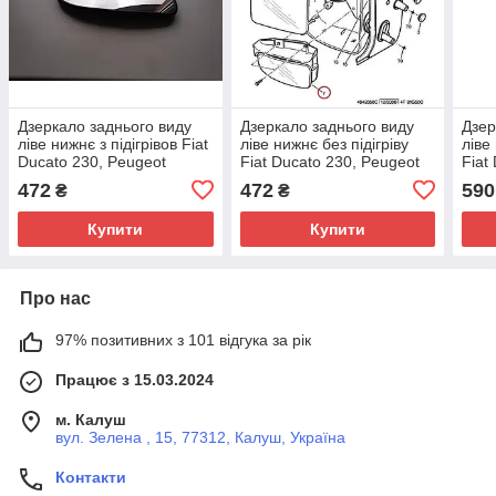
Дзеркало заднього виду
Дзеркало заднього виду
Дзер
ліве нижнє з підігрівов Fiat
ліве нижнє без підігріву
ліве
Ducato 230, Peugeot
Fiat Ducato 230, Peugeot
Fiat
Boxer, Citroen Jumper
Boxer, Citroen Jumper
Boxe
472
472
590
₴
₴
(1998-2002), Autotechteile,
(1998-2002)
(199
Турц
Купити
Купити
Про нас
97% позитивних з 101 відгука за рік
Працює з 15.03.2024
м. Калуш
вул. Зелена , 15, 77312, Калуш, Україна
Контакти