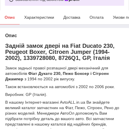
Опис
Характеристики
Доставка
Оплата
Умови п
Опис
Задній замок двері на Fiat Ducato 230,
Peugeot Boxer, Citroen Jumper (1994-
2002), 1339728080, 8726Q1, GP, Італія
Замок задньої правої розпашної двері механічний для
автомобілів
Фіат Дукато 230, Пежо Боксер і Сітроен
Джампер
з 1994 по 2002 рік випуску.
Також встановлюється на автомобілі з 2002 по 2006 роки.
Виробник: GP (Італія).
В нашому Інтернет-магазині AvtoALL.in.ua Ви знайдете
великий каталог запчастнин на Фіат, Пежо, Сітроен, Рено до
різних моделей. Менеджери АвтоОл допоможуть Вам
підібрати потрібну деталь до вашого авто. Всі запчастини
представлені в нашому каталозі від надійних брендів,