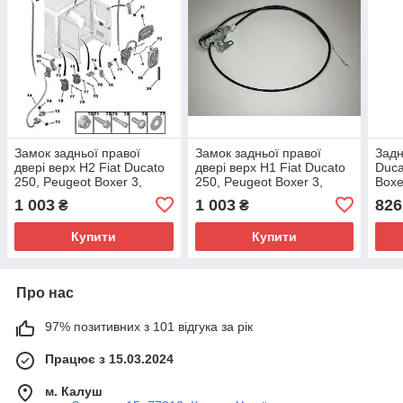
Замок задньої правої
Замок задньої правої
Задн
двері верх Н2 Fiat Ducato
двері верх Н1 Fiat Ducato
Duca
250, Peugeot Boxer 3,
250, Peugeot Boxer 3,
Boxe
Citroen Jumper 3 (2006-
Citroen Jumper 3 (2006-
(199
1 003
1 003
826
₴
₴
2014), 1379727080
2014), 1379726080
8726
Купити
Купити
Про нас
97% позитивних з 101 відгука за рік
Працює з 15.03.2024
м. Калуш