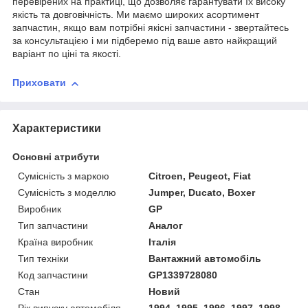
перевірених на практиці, що дозволяє гарантувати їх високу
якість та довговічність. Ми маємо широких асортимент
запчастин, якщо вам потрібні якісні запчастини - звертайтесь
за консультацією і ми підберемо під ваше авто найкращий
варіант по ціні та якості.
Приховати
Характеристики
Основні атрибути
Сумісність з маркою
Citroen, Peugeot, Fiat
Сумісність з моделлю
Jumper, Ducato, Boxer
Виробник
GP
Тип запчастини
Аналог
Країна виробник
Італія
Тип техніки
Вантажний автомобіль
Код запчастини
GP1339728080
Стан
Новий
Рік випуску автомобіля
1994, 1995, 1996, 1997, 1998,