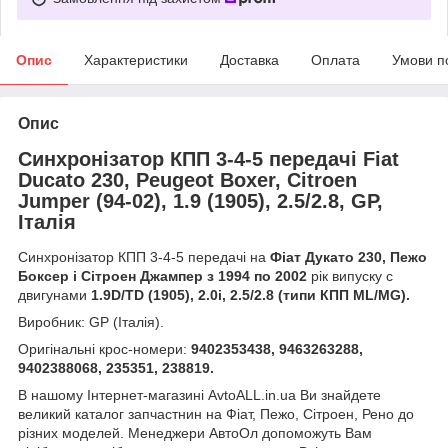
Опис
Характеристики
Доставка
Оплата
Умови п
Опис
Синхронізатор КПП 3-4-5 передачі Fiat
Ducato 230, Peugeot Boxer, Citroen
Jumper (94-02), 1.9 (1905), 2.5/2.8, GP,
Італія
Синхронізатор КПП 3-4-5 передачі на
Фіат Дукато 230, Пежо
Боксер і Сітроен Джампер з 1994 по 2002
рік випуску с
двигунами
1.9D/TD (1905), 2.0i, 2.5/2.8 (типи КПП ML/MG).
Виробник: GP (Італія).
Оригінальні крос-номери:
9402353438, 9463263288,
9402388068, 235351, 238819.
В нашому Інтернет-магазині AvtoALL.in.ua Ви знайдете
великий каталог запчастнин на Фіат, Пежо, Сітроен, Рено до
різних моделей. Менеджери АвтоОл допоможуть Вам