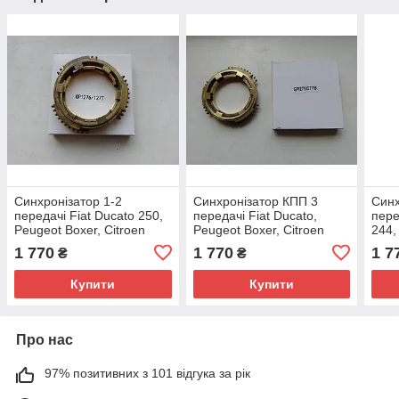
Синхронізатор 1-2
Синхронізатор КПП 3
Синх
передачі Fiat Ducato 250,
передачі Fiat Ducato,
пере
Peugeot Boxer, Citroen
Peugeot Boxer, Citroen
244,
Jumper (06-14) 2.2/2.3
Jumper 4 (14-...)
Citr
1 770
1 770
1 7
₴
₴
JTD/HDi, 9467633588, GP,
2.2/2.3JTD/HDi,
9567
Італія
9567437888, GP, Італія
Купити
Купити
Про нас
97% позитивних з 101 відгука за рік