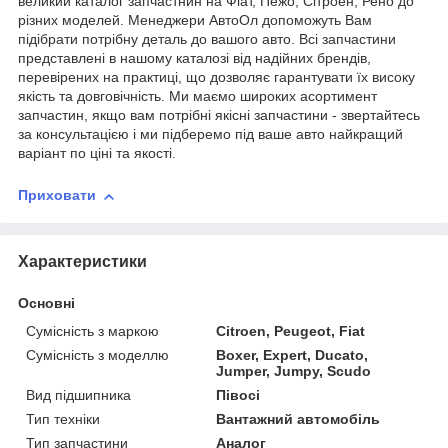
великий каталог запчастнин на Фіат, Пежо, Сітроен, Рено до
різних моделей. Менеджери АвтоОл допоможуть Вам
підібрати потрібну деталь до вашого авто. Всі запчастини
представлені в нашому каталозі від надійних брендів,
перевірених на практиці, що дозволяє гарантувати їх високу
якість та довговічність. Ми маємо широких асортимент
запчастин, якщо вам потрібні якісні запчастини - звертайтесь
за консультацією і ми підберемо під ваше авто найкращий
варіант по ціні та якості.
Приховати
Характеристики
Основні
Сумісність з маркою
Citroen, Peugeot, Fiat
Сумісність з моделлю
Boxer, Expert, Ducato,
Jumper, Jumpy, Scudo
Вид підшипника
Півосі
Тип техніки
Вантажний автомобіль
Тип запчастини
Аналог