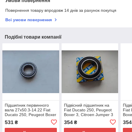
Умови повернення
Повернення товару впродовж 14 днів за рахунок покупця
Всі умови повернення
Подібні товари компанії
Підшипник первинного
Підвісний підшипник на
Підв
вала 27х50.3-14.22 Fiat
Fiat Ducato 250, Peugeot
Fiat
Ducato 250, Peugeot Boxer
Boxer 3, Citroen Jumper 3
Boxe
3, Citroen Jumper 3 (2006-
(2006-2014), 9654345980,
(199
531
354
354
₴
₴
2014) 2.2/2.3
324706
324