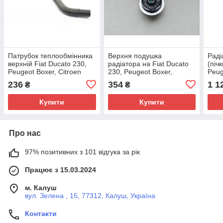
Патрубок теплообмінника
Верхня подушка
Раді
верхній Fiat Ducato 230,
радіатора на Fiat Ducato
(піч
Peugeot Boxer, Citroen
230, Peugeot Boxer,
Peug
Jumper (1994-2002)
Citroen Jumper (1994-
Jump
236
354
1 1
₴
₴
2.5/2.8, 1317R5
2002), 1321001080,
4672
122127, GP, Італія
Купити
Купити
Про нас
97% позитивних з 101 відгука за рік
Працює з 15.03.2024
м. Калуш
вул. Зелена , 15, 77312, Калуш, Україна
Контакти