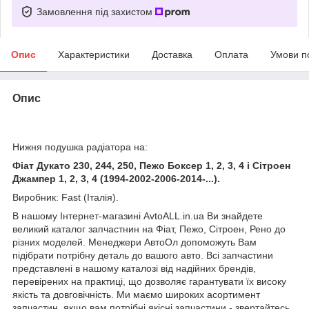
Замовлення під захистом
Опис
Характеристики
Доставка
Оплата
Умови п
Опис
Нижня подушка радіатора на:
Фіат Дукато 230, 244, 250, Пежо Боксер 1, 2, 3, 4 і Сітроен
Джампер 1, 2, 3, 4 (1994-2002-2006-2014-...).
Виробник: Fast (Італія).
В нашому Інтернет-магазині AvtoALL.in.ua Ви знайдете
великий каталог запчастнин на Фіат, Пежо, Сітроен, Рено до
різних моделей. Менеджери АвтоОл допоможуть Вам
підібрати потрібну деталь до вашого авто. Всі запчастини
представлені в нашому каталозі від надійних брендів,
перевірених на практиці, що дозволяє гарантувати їх високу
якість та довговічність. Ми маємо широких асортимент
запчастин, якщо вам потрібні якісні запчастини - звертайтесь