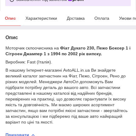
Опис
Характеристики
Доставка
Оплата
Умови п
Опис
Моторчик склоочисника на
Фіат Дукато 230, Пежо Боксер 1 і
Сітроен Джампер 1 з 1994 по 2002 рік випску.
Виробник: Fast (Італія).
В нашому Інтернет-магазині AvtoALL.in.ua Ви знайдете
великий каталог запчастнин на Фіат, Пежо, Сітроен, Рено до
різних моделей. Менеджери АвтоОл допоможуть Вам
підібрати потрібну деталь до вашого авто. Всі запчастини
представлені в нашому каталозі від надійних брендів,
перевірених на практиці, що дозволяє гарантувати їх високу
якість та довговічність. Ми маємо широких асортимент
запчастин, якщо вам потрібні якісні запчастини - звертайтесь
за консультацією і ми підберемо під ваше авто найкращий
варіант по ціні та якості.
Приховати