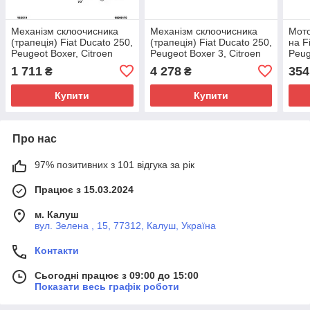
Механізм склоочисника
Механізм склоочисника
Мото
(трапеція) Fiat Ducato 250,
(трапеція) Fiat Ducato 250,
на F
Peugeot Boxer, Citroen
Peugeot Boxer 3, Citroen
Peug
Jumper 3 (2006-2014),
Jumper (2006-2014),
Jump
1 711
4 278
354
₴
₴
1363338080
1363338080
7171
Купити
Купити
Про нас
97% позитивних з 101 відгука за рік
Працює з 15.03.2024
м. Калуш
вул. Зелена , 15, 77312, Калуш, Україна
Контакти
Сьогодні працює з 09:00 до 15:00
Показати весь графік роботи