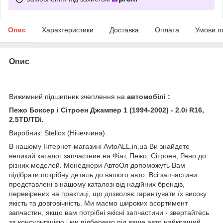
Опис
Характеристики
Доставка
Оплата
Умови п
Опис
Вижимний підшипник зчеплення на
автомобілі :
Пежо Боксер і Сітроен Джампер 1 (1994-2002) - 2.0i R16,
2.5TD/TDi.
Виробник: Stellox (Нічеччина).
В нашому Інтернет-магазині AvtoALL.in.ua Ви знайдете
великий каталог запчастнин на Фіат, Пежо, Сітроен, Рено до
різних моделей. Менеджери АвтоОл допоможуть Вам
підібрати потрібну деталь до вашого авто. Всі запчастини
представлені в нашому каталозі від надійних брендів,
перевірених на практиці, що дозволяє гарантувати їх високу
якість та довговічність. Ми маємо широких асортимент
запчастин, якщо вам потрібні якісні запчастини - звертайтесь
за консультацією і ми підберемо під ваше авто найкращий