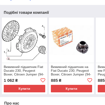
Подібні товари компанії
Вижимний підшипник Fiat
Вижимний підшипник на
Вижи
Ducato 230, Peugeot
Fiat Ducato 230, Peugeot
мм F
Boxer, Citroen Jumper (94-
Boxer, Citroen Jumper (94-
Peug
02) 1.9D/TD, 2.0i, 2.5/2.8D
02) 2.5/2.8TD,
Jump
1 062
885
885
₴
₴
R15, Blue Print, Німеччина
9635222580, 204169
9635
Topr
Купити
Купити
Про нас