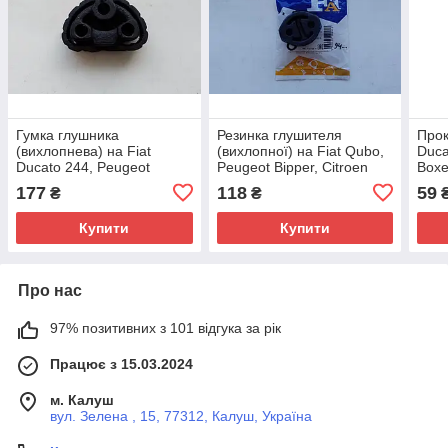
Гумка глушника
Резинка глушителя
Прок
(вихлопнева) на Fiat
(вихлопної) на Fiat Qubo,
Duca
Ducato 244, Peugeot
Peugeot Bipper, Citroen
Boxe
Boxer, Citroen Jumper
Nemo (2007-...), 46529211,
(199
177
118
59
₴
₴
(2002-2006), 46461540,
1755R0, 1755E9
4851
1755K8
Італ
Купити
Купити
Про нас
97% позитивних з 101 відгука за рік
Працює з 15.03.2024
м. Калуш
вул. Зелена , 15, 77312, Калуш, Україна