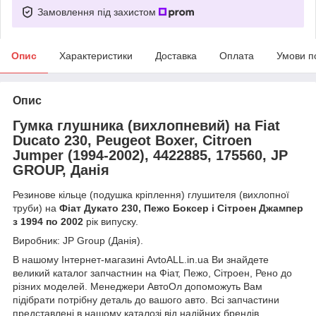
Замовлення під захистом
Опис
Характеристики
Доставка
Оплата
Умови п
Опис
Гумка глушника (вихлопневий) на Fiat
Ducato 230, Peugeot Boxer, Citroen
Jumper (1994-2002), 4422885, 175560, JP
GROUP, Данія
Резинове кільце (подушка кріплення) глушителя (вихлопної
труби) на
Фіат Дукато 230, Пежо Боксер і Сітроен Джампер
з 1994 по 2002
рік випуску.
Виробник: JP Group (Данія).
В нашому Інтернет-магазині AvtoALL.in.ua Ви знайдете
великий каталог запчастнин на Фіат, Пежо, Сітроен, Рено до
різних моделей. Менеджери АвтоОл допоможуть Вам
підібрати потрібну деталь до вашого авто. Всі запчастини
представлені в нашому каталозі від надійних брендів,