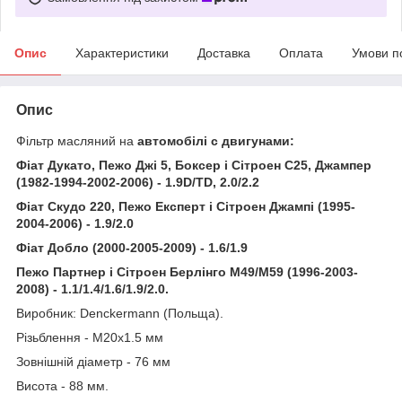
Опис
Характеристики
Доставка
Оплата
Умови п
Опис
Фільтр масляний на
автомобілі с двигунами:
Фіат Дукато, Пежо Джі 5, Боксер і Сітроен С25, Джампер
(1982-1994-2002-2006) - 1.9D/TD, 2.0/2.2
Фіат Скудо 220, Пежо Експерт і Сітроен Джампі (1995-
2004-2006) - 1.9/2.0
Фіат Добло (2000-2005-2009) - 1.6/1.9
Пежо Партнер і Сітроен Берлінго М49/М59 (1996-2003-
2008) - 1.1/1.4/1.6/1.9/2.0.
Виробник: Denckermann (Польща).
Різьблення - М20х1.5 мм
Зовнішній діаметр - 76 мм
Висота - 88 мм.