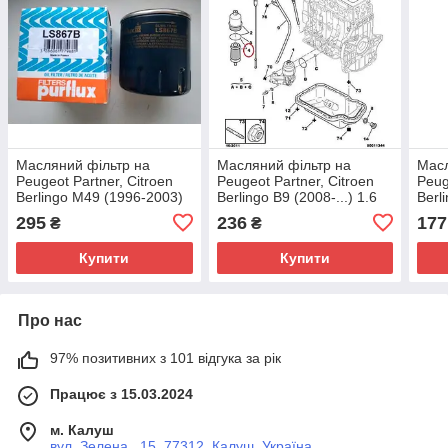
Масляний фільтр на
Масляний фільтр на
Масл
Peugeot Partner, Citroen
Peugeot Partner, Citroen
Peug
Berlingo M49 (1996-2003)
Berlingo B9 (2008-...) 1.6
Berl
1.1/1.4/1.6/1.9/2.0, 1109AP
(TU5JP4), 1109CK
1.1/
295
236
177
₴
₴
Купити
Купити
Про нас
97% позитивних з 101 відгука за рік
Працює з 15.03.2024
м. Калуш
вул. Зелена , 15, 77312, Калуш, Україна