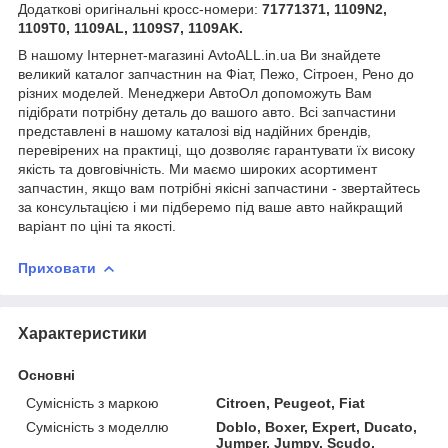
Додаткові оригінальні кросс-номери:
71771371, 1109N2,
1109T0, 1109AL, 1109S7, 1109AK.
В нашому Інтернет-магазині AvtoALL.in.ua Ви знайдете
великий каталог запчастнин на Фіат, Пежо, Сітроен, Рено до
різних моделей. Менеджери АвтоОл допоможуть Вам
підібрати потрібну деталь до вашого авто. Всі запчастини
представлені в нашому каталозі від надійних брендів,
перевірених на практиці, що дозволяє гарантувати їх високу
якість та довговічність. Ми маємо широких асортимент
запчастин, якщо вам потрібні якісні запчастини - звертайтесь
за консультацією і ми підберемо під ваше авто найкращий
варіант по ціні та якості.
Приховати
Характеристики
Основні
Сумісність з маркою
Citroen, Peugeot, Fiat
Сумісність з моделлю
Doblo, Boxer, Expert, Ducato,
Jumper, Jumpy, Scudo,