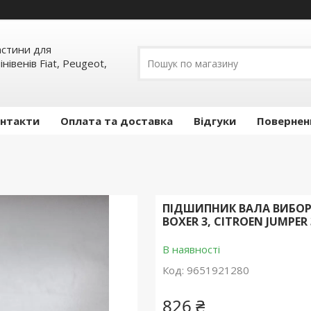
частини для
інівенів Fiat, Peugeot,
нтакти
Оплата та доставка
Відгуки
Повернен
ПІДШИПНИК ВАЛА ВИБОРУ 
BOXER 3, CITROEN JUMPER 3
В наявності
Код:
9651921280
826 ₴