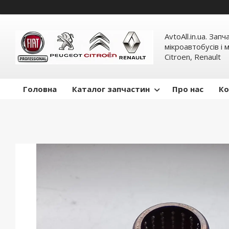
AvtoAll.in.ua. Зап
мікроавтобусів і м
Citroen, Renault
Головна
Каталог запчастин
Про нас
Ко