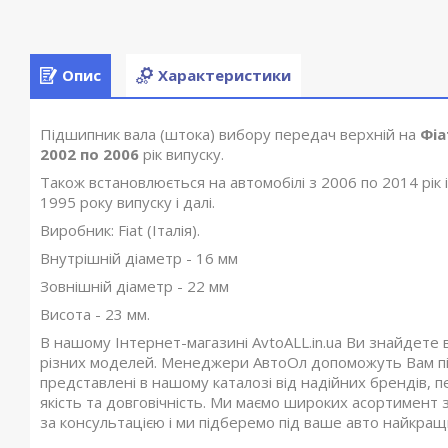
Опис
Характеристики
Підшипник вала (штока) вибору передач верхній на
Фіа
2002 по 2006
рік випуску.
Також встановлюється на автомобілі з 2006 по 2014 рік і
1995 року випуску і далі.
Виробник: Fiat (Італія).
Внутрішній діаметр - 16 мм
Зовнішній діаметр - 22 мм
Висота - 23 мм.
В нашому Інтернет-магазині AvtoALL.in.ua Ви знайдете 
різних моделей. Менеджери АвтоОл допоможуть Вам під
представлені в нашому каталозі від надійних брендів, п
якість та довговічність. Ми маємо широких асортимент з
за консультацією і ми підберемо під ваше авто найкращий