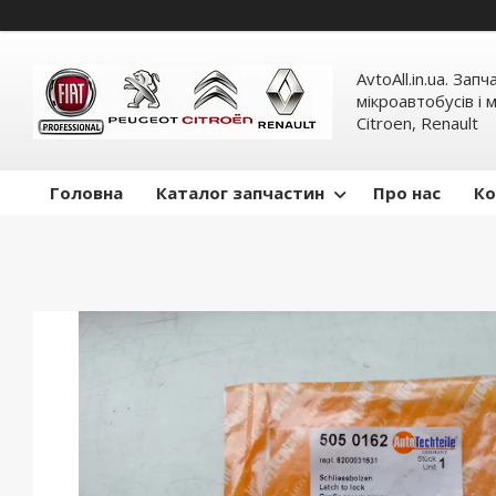
AvtoAll.in.ua. Зап
мікроавтобусів і м
Citroen, Renault
Головна
Каталог запчастин
Про нас
Ко