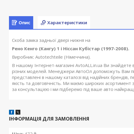
Опис
Характеристики
Скоба замка задньої двері нижня на
Рено Кенго (Кангу) 1 і Ніссан Кубістар (1997-2008).
Виробник: Autotechteile (Німеччина).
В нашому Інтернет-магазині AvtoALL.in.ua Ви знайдете 
різних моделей. Менеджери АвтоОл допоможуть Вам під
представлені в нашому каталозі від надійних брендів, п
якість та довговічність. Ми маємо широких асортимент з
за консультацією і ми підберемо під ваше авто найкращий
ІНФОРМАЦІЯ ДЛЯ ЗАМОВЛЕННЯ
Ціна:
472 ₴