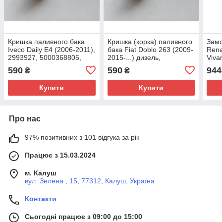
Кришка паливного бака
Кришка (корка) паливного
Зам
Iveco Daily E4 (2006-2011),
бака Fiat Doblo 263 (2009-
Rena
2993927, 5000368805,
2015-...) дизель,
Viva
504061851, GP, Італія
46785426, 1508G3
7701
590
590
944
₴
₴
441
Купити
Купити
Про нас
97% позитивних з 101 відгука за рік
Працює з 15.03.2024
м. Калуш
вул. Зелена , 15, 77312, Калуш, Україна
Контакти
Сьогодні працює з 09:00 до 15:00