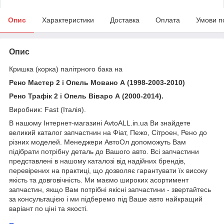
Опис
Характеристики
Доставка
Оплата
Умови п
Опис
Кришка (корка) палітрного бака на
Рено Мастер 2 і Опель Мовано А (1998-2003-2010)
Рено Трафік 2 і Опель Віваро А (2000-2014).
Виробник: Fast (Італія).
В нашому Інтернет-магазині AvtoALL.in.ua Ви знайдете
великий каталог запчастнин на Фіат, Пежо, Сітроен, Рено до
різних моделей. Менеджери АвтоОл допоможуть Вам
підібрати потрібну деталь до Вашого авто. Всі запчастини
представлені в нашому каталозі від надійних брендів,
перевірених на практиці, що дозволяє гарантувати їх високу
якість та довговічність. Ми маємо широких асортимент
запчастин, якщо Вам потрібні якісні запчастини - звертайтесь
за консультацією і ми підберемо під Ваше авто найкращий
варіант по ціні та якості.