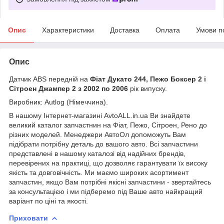
Опис
Характеристики
Доставка
Оплата
Умови п
Опис
Датчик ABS передній на
Фіат Дукато 244, Пежо Боксер 2 і
Сітроен Джампер 2 з 2002 по 2006
рік випуску.
Виробник: Autlog (Німеччина).
В нашому Інтернет-магазині AvtoALL.in.ua Ви знайдете
великий каталог запчастнин на Фіат, Пежо, Сітроен, Рено до
різних моделей. Менеджери АвтоОл допоможуть Вам
підібрати потрібну деталь до вашого авто. Всі запчастини
представлені в нашому каталозі від надійних брендів,
перевірених на практиці, що дозволяє гарантувати їх високу
якість та довговічність. Ми маємо широких асортимент
запчастин, якщо Вам потрібні якісні запчастини - звертайтесь
за консультацією і ми підберемо під Ваше авто найкращий
варіант по ціні та якості.
Приховати