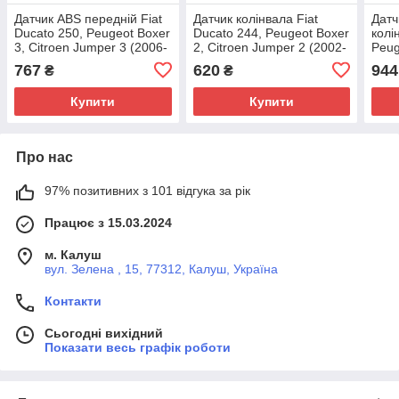
Датчик ABS передній Fiat
Датчик колінвала Fiat
Датч
Ducato 250, Peugeot Boxer
Ducato 244, Peugeot Boxer
колі
3, Citroen Jumper 3 (2006-
2, Citroen Jumper 2 (2002-
Peug
2014), 51725099, 4545F1
2006) 2.0/2.2D,
Jump
767
620
944
₴
₴
9632400580
5003
Face
Купити
Купити
Про нас
97% позитивних з 101 відгука за рік
Працює з 15.03.2024
м. Калуш
вул. Зелена , 15, 77312, Калуш, Україна
Контакти
Сьогодні вихідний
Показати весь графік роботи