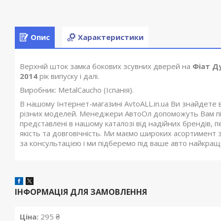
Опис
Характеристики
Верхній шток замка бокових зсувних дверей на
Фіат Д
2014
рік випуску і далі.
Виробник: MetalCaucho (Іспанія).
В нашому Інтернет-магазині AvtoALL.in.ua Ви знайдете 
різних моделей. Менеджери АвтоОл допоможуть Вам під
представлені в нашому каталозі від надійних брендів, п
якість та довговічність. Ми маємо широких асортимент з
за консультацією і ми підберемо під ваше авто найкращий
ІНФОРМАЦІЯ ДЛЯ ЗАМОВЛЕННЯ
Ціна:
295 ₴