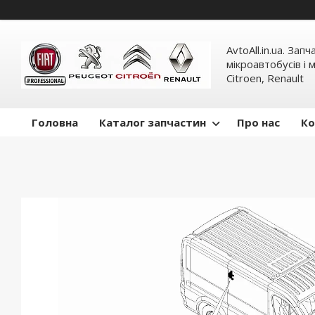
AvtoAll.in.ua. Зап
мікроавтобусів і м
Citroen, Renault
Головна
Каталог запчастин
Про нас
Ко