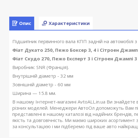
Опис
Характеристики
Підшипник первинного вала КПП задній на автомобілі 
Фіат Дукато 250, Пежо Боксер 3, 4 і Сітроен Джампер 
Фіат Скудо 270, Пежо Експерт 3 і Сітроен Джампі 3 (
Виробник: SNR (Франція).
Внутрішній діаметр - 32 мм
Зовнішній діаметр - 60 мм
Ширина — 15.8 мм.
В нашому Інтернет-магазині AvtoALL.in.ua Ви знайдете 
різних моделей. Менеджери АвтоОл допоможуть Вам під
представлені в нашому каталозі від надійних брендів, п
якість та довговічність. Ми маємо широких асортимент з
за консультацією і ми підберемо під ваше авто найкращий