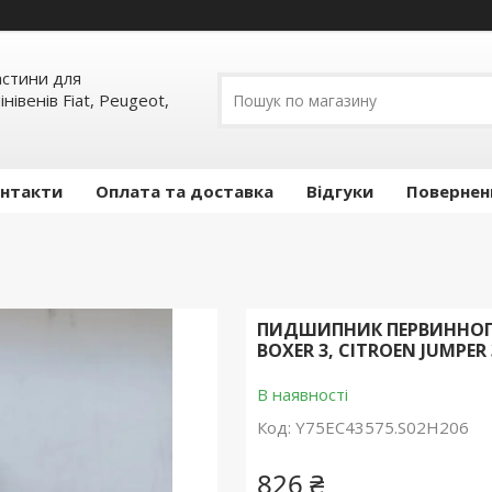
частини для
інівенів Fiat, Peugeot,
нтакти
Оплата та доставка
Відгуки
Повернен
ПИДШИПНИК ПЕРВИННОГО В
BOXER 3, CITROEN JUMPER 3
В наявності
Код:
Y75EC43575.S02H206
826 ₴