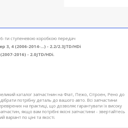
з 6-ти ступеневою коробкою передач
3, 4 (2006-2014-...) - 2.2/2.3JTD/HDi
2007-2016) - 2.0JTD/HDi.
великий каталог запчастнин на Фіат, Пежо, Сітроен, Рено до
ібрати потрібну деталь до вашого авто. Всі запчастини
еревірених на практиці, що дозволяє гарантувати їх високу
апчастин, якщо вам потрібні якісні запчастини - звертайтесь
 варіант по ціні та якості.