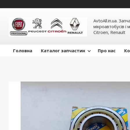
AvtoAll.in.ua. Зап
мікроавтобусів і м
Citroen, Renault
Головна
Каталог запчастин
Про нас
Ко