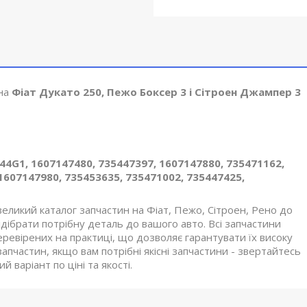
 на
Фіат Дукато 250, Пежо Боксер 3 і Сітроен Джампер 3
144G1, 1607147480, 735447397, 1607147880, 735471162,
1607147980, 735453635, 735471002, 735447425,
великий каталог запчастин на Фіат, Пежо, Сітроен, Рено до
ібрати потрібну деталь до вашого авто. Всі запчастини
еревірених на практиці, що дозволяє гарантувати їх високу
апчастин, якщо вам потрібні якісні запчастини - звертайтесь
 варіант по ціні та якості.