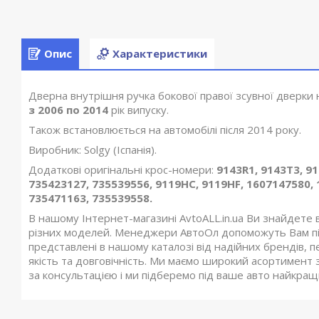
Опис
Характеристики
Дверна внутрішня ручка бокової правої зсувної дверки
з 2006 по 2014
рік випуску.
Також встановлюється на автомобілі після 2014 року.
Виробник: Solgy (Іспанія).
Додаткові оригінальні крос-номери:
9143R1, 9143T3, 9
735423127, 735539556, 9119HC, 9119HF, 1607147580, 
735471163, 735539558.
В нашому Інтернет-магазині AvtoALL.in.ua Ви знайдете 
різних моделей. Менеджери АвтоОл допоможуть Вам під
представлені в нашому каталозі від надійних брендів, п
якість та довговічність. Ми маємо широкий асортимент з
за консультацією і ми підберемо під ваше авто найкращий