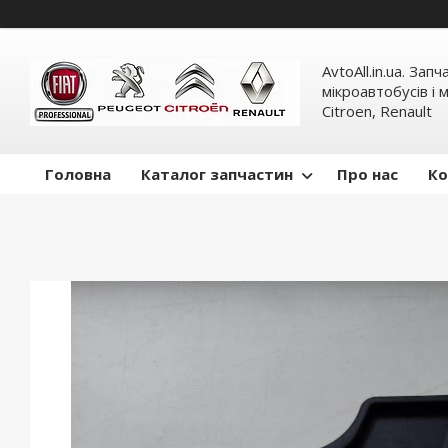
AvtoAll.in.ua. Зап
мікроавтобусів і м
Citroen, Renault
Головна
Каталог запчастин
Про нас
Ко