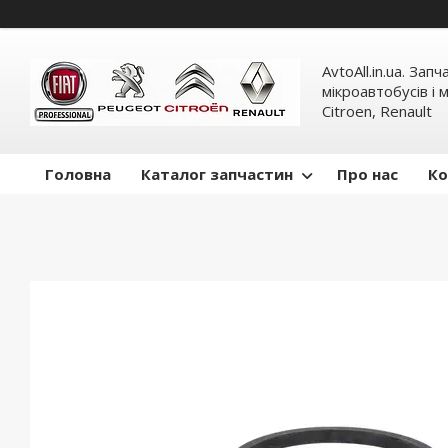
AvtoAll.in.ua. Зап
мікроавтобусів і м
Citroen, Renault
Головна
Каталог запчастин
Про нас
Ко