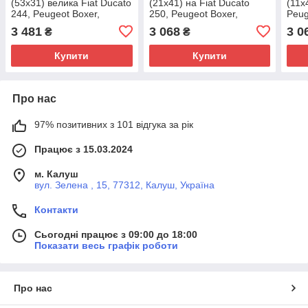
(53х31) велика Fiat Ducato
(21x41) на Fiat Ducato
(11x
244, Peugeot Boxer,
250, Peugeot Boxer,
Peug
Citroen Jumper (2002-
Citroen Jumper (06-14)
Jump
3 481
3 068
3 0
₴
₴
2006), 233350, GP, Італія
2.2/2.3JTD/HDi, GP, Італія
2.2/
Купити
Купити
Про нас
97% позитивних з 101 відгука за рік
Працює з 15.03.2024
м. Калуш
вул. Зелена , 15, 77312, Калуш, Україна
Контакти
Сьогодні працює з 09:00 до 18:00
Показати весь графік роботи
Про нас