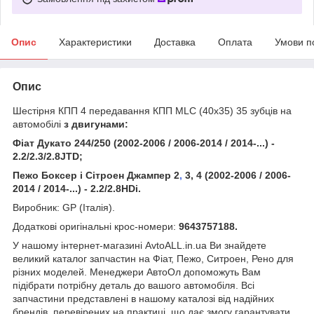
Опис
Характеристики
Доставка
Оплата
Умови п
Опис
Шестірня КПП 4 передавання КПП MLC (40х35) 35 зубців на
автомобілі
з двигунами:
Фіат Дукато 244/250 (2002-2006 / 2006-2014 / 2014-...) -
2.2/2.3/2.8JTD;
Пежо Боксер і Сітроен Джампер 2
,
3, 4 (2002-2006 / 2006-
2014 / 2014-...) - 2.2/2.8HDi.
Виробник: GP (Італія).
Додаткові оригінальні крос-номери:
9643757188
.
У нашому інтернет-магазині AvtoALL.in.ua Ви знайдете
великий каталог запчастин на Фіат, Пежо, Ситроен, Рено для
різних моделей. Менеджери АвтоОл допоможуть Вам
підібрати потрібну деталь до вашого автомобіля. Всі
запчастини представлені в нашому каталозі від надійних
брендів, перевірених на практиці, що дає змогу гарантувати