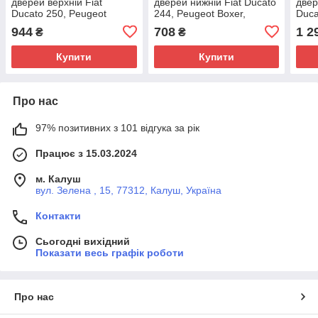
дверей верхній Fiat
дверей нижній Fiat Ducato
двер
Ducato 250, Peugeot
244, Peugeot Boxer,
Duca
Boxer, Citroen Jumper (06-
Citroen Jumper (02-06),
Boxe
944
708
1 2
₴
₴
14), 1611731380
1352331080, 9033S0, GP,
02),
Італія
Пол
Купити
Купити
Про нас
97% позитивних з 101 відгука за рік
Працює з 15.03.2024
м. Калуш
вул. Зелена , 15, 77312, Калуш, Україна
Контакти
Сьогодні вихідний
Показати весь графік роботи
Про нас