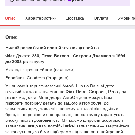
Опис
Характеристики
Доставка
Оплата
Умови п
Опис
Нижній ролик бічний
правій
зсувних дверей на
Фіат Дукато 230, Пежо Боксер і Ситроен Джампер з 1994
до 2002
рік випуску.
У складі з кронштейном (важільом).
Виробник: Goodrem (Угорщина).
У нашому інтернет-магазині AvtoALL.in.ua Ви знайдете
великий каталог запчастин на Фіат, Пежо, Ситроен, Рено для
різних моделей. Менеджери АвтоОл допоможуть Вам
підібрати потрібну деталь до вашого автомобіля. Всі
запчастини представлені в нашому каталозі від надійних
брендів, перевірених на практиці, що дає змогу гарантувати
високу якість і довговічність. Ми маємо широкий асортимент
запчастин, якщо вам потрібні якісні запчастини — звертайтеся
за консультацією й ми підберемо під ваше авто найкращий