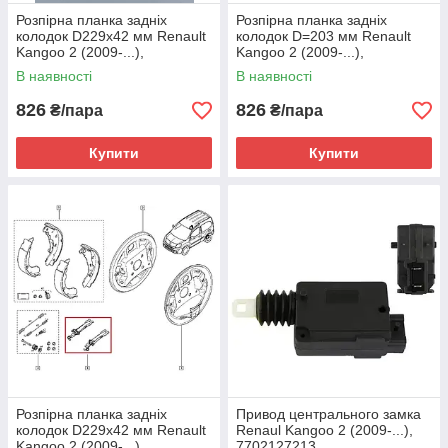
Розпірна планка задніх
Розпірна планка задніх
колодок D229х42 мм Renault
колодок D=203 мм Renault
Kangoo 2 (2009-...),
Kangoo 2 (2009-...),
7701208061
7701205525, 7701205759
В наявності
В наявності
826
826
₴/пара
₴/пара
Купити
Купити
Розпірна планка задніх
Привод центрального замка
колодок D229х42 мм Renault
Renaul Kangoo 2 (2009-...),
Kangoo 2 (2009-...),
7702127213