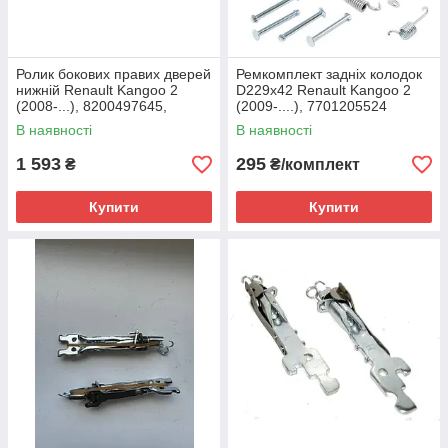
Ролик бокових правих дверей
Ремкомплект задніх колодок
нижній Renault Kangoo 2
D229x42 Renault Kangoo 2
(2008-...), 8200497645,
(2009-....), 7701205524
8200497643
В наявності
В наявності
1 593
295
₴
₴/комплект
Купити
Купити