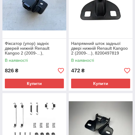
Фіксатор (упор) задніх
Напрямний шток задньої
дверей нижній Renault
двері нижній Renault Kangoo
Kangoo 2 (2009-...),
2 (2009-...), 8200497819
8200497816
В наявності
В наявності
826
472
₴
₴
Купити
Купити