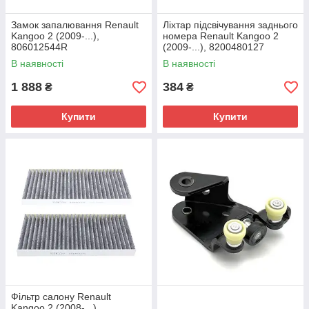
Замок запалювання Renault
Ліхтар підсвічування заднього
Kangoo 2 (2009-...),
номера Renault Kangoo 2
806012544R
(2009-...), 8200480127
В наявності
В наявності
1 888
384
₴
₴
Купити
Купити
Фільтр салону Renault
Kangoo 2 (2008-...),