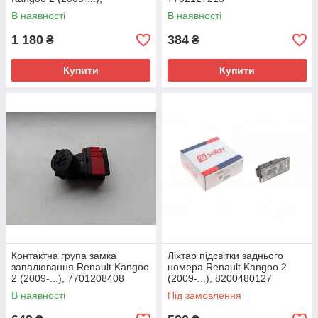
7701208061, 431071
В наявності
В наявності
1 180
384
₴
₴
Купити
Купити
Контактна група замка
Ліхтар підсвітки заднього
запалювання Renault Kangoo
номера Renault Kangoo 2
2 (2009-...), 7701208408
(2009-...), 8200480127
В наявності
Під замовлення