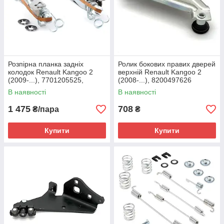
Розпірна планка задніх
Ролик бокових правих дверей
колодок Renault Kangoo 2
верхній Renault Kangoo 2
(2009-...), 7701205525,
(2008-...), 8200497626
7701205759, Quick Brake,
В наявності
В наявності
Данія
1 475
708
₴/пара
₴
Купити
Купити