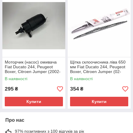
Моторчик (насос) омивача
Щітка склоочисника ліва 650
Fiat Ducato 244, Peugeot
мм Fiat Ducato 244, Peugeot
Boxer, Citroen Jumper (2002-
Boxer, Citroen Jumper (02-
2006), 46760972, 643474
06), 71805687, 6426GL
В наявності
В наявності
295
354
₴
₴
Купити
Купити
Про нас
97% позитивних з 100 відгуків за рік