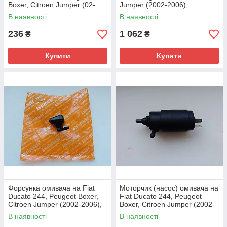
Boxer, Citroen Jumper (02-
Jumper (2002-2006),
06), 71805687, 6423P0,
1328423080, 6429V3
В наявності
В наявності
Denckermann, Польща
236
1 062
₴
₴
Купити
Купити
Форсунка омивача на Fiat
Моторчик (насос) омивача на
Ducato 244, Peugeot Boxer,
Fiat Ducato 244, Peugeot
Citroen Jumper (2002-2006),
Boxer, Citroen Jumper (2002-
735277664, 6438J0
2006), 46760972, 643474
В наявності
В наявності