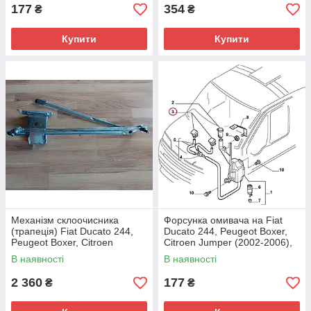
177
354
₴
₴
Купити
Купити
Механізм склоочисника
Форсунка омивача на Fiat
(трапеція) Fiat Ducato 244,
Ducato 244, Peugeot Boxer,
Peugeot Boxer, Citroen
Citroen Jumper (2002-2006),
Jumper (2002-2006), 9949393
735277664, 6438J0
В наявності
В наявності
2 360
177
₴
₴