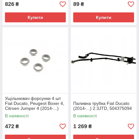
826
89
₴
₴
Купити
Купити
Ущільнювач форсунки 4 шт
Fiat Ducato, Peugeot Boxer 4,
Паливна трубка Fiat Ducato
Citroen Jumper 4 (2014-...)
(2014-...) 2.3JTD, 504375094
2.3/3.0, 504239811
В наявності
В наявності
472
1 269
₴
₴