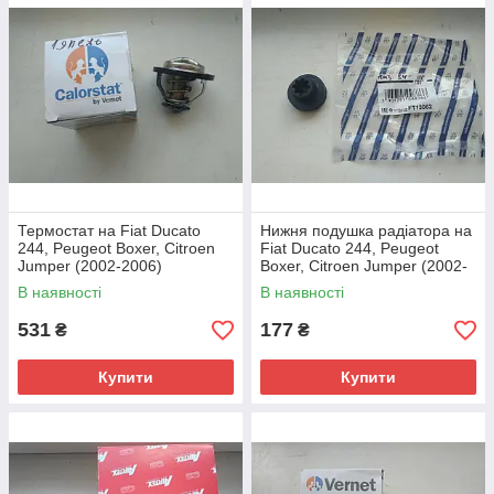
Термостат на Fiat Ducato
Нижня подушка радіатора на
244, Peugeot Boxer, Citroen
Fiat Ducato 244, Peugeot
Jumper (2002-2006)
Boxer, Citroen Jumper (2002-
2.0/2.2JTD/HDi, 9616090180,
2006), 1302402080, 131612,
В наявності
В наявності
133823, VERNET, Франція
Fast, Італія
531
177
₴
₴
Купити
Купити