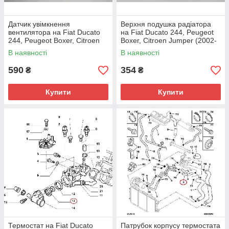
Датчик увімкнення
Верхня подушка радіатора
вентилятора на Fiat Ducato
на Fiat Ducato 244, Peugeot
244, Peugeot Boxer, Citroen
Boxer, Citroen Jumper (2002-
Jumper (2002-2006),
2006), 1321001080, 122127,
В наявності
В наявності
7738582, 126433, Facet,
GP, Італія
Італія
590
354
₴
₴
Купити
Купити
Термостат на Fiat Ducato
Патрубок корпусу термостата