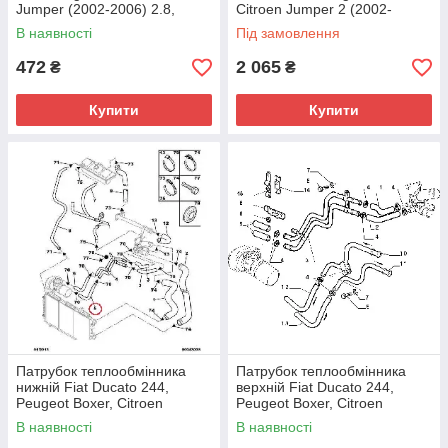
Jumper (2002-2006) 2.8,
Citroen Jumper 2 (2002-
500329622, 133890
2006), 1347951080,
В наявності
Під замовлення
1328088080, GP, Італія
472
2 065
₴
₴
Купити
Купити
Патрубок теплообмінника
Патрубок теплообмінника
нижній Fiat Ducato 244,
верхній Fiat Ducato 244,
Peugeot Boxer, Citroen
Peugeot Boxer, Citroen
Jumper (2002-2006) 2.8,
Jumper (2002-2006) 2.8,
В наявності
В наявності
Rapro, Турція
1317R5