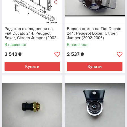
Радіатор охолодження на
Водяна помпа на Fiat Ducato
Fiat Ducato 244, Peugeot
244, Peugeot Boxer, Citroen
Boxer, Citroen Jumper (2002-
Jumper (2002-2006)
2006), 1341513080, 133097,
2.8JTD/HDi, 504083122,
В наявності
В наявності
Polcar, Польща
1201H5, BGA,
Великобританія
3 540
2 537
₴
₴
Купити
Купити