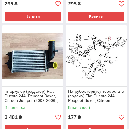
295
295
₴
₴
Купити
Купити
Інтеркулер (радіатор) Fiat
Патрубок корпусу термостата
Ducato 244, Peugeot Boxer,
(подача) Fiat Ducato 244,
Citroen Jumper (2002-2006),
Peugeot Boxer, Citroen
1340934080, 0384G8, Loro,
Jumper (2002-2006) 2.8,
В наявності
В наявності
Польща
98470605
3 481
177
₴
₴