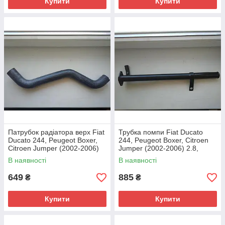
Купити
Купити
Патрубок радіатора верх Fiat
Трубка помпи Fiat Ducato
Ducato 244, Peugeot Boxer,
244, Peugeot Boxer, Citroen
Citroen Jumper (2002-2006)
Jumper (2002-2006) 2.8,
2.8, 1302461080, 1317A5,
98472292, 120517, 120519,
В наявності
В наявності
Fast, Італія
Triclo, Іспанія
649
885
₴
₴
Купити
Купити