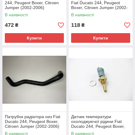
244, Peugeot Boxer, Citroen
Fiat Ducato 244, Peugeot
Jumper (2002-2006)
Boxer, Citroen Jumper (2002-
2.0/2.2JTD/HDi, 9616090180,
2006) 2.8, 98470606
В наявності
В наявності
133823, Facet, Італія
472
118
₴
₴
Купити
Купити
Патрубок радіатора низ Fiat
Датчик температури
Ducato 244, Peugeot Boxer,
охолоджуючої рідини Fiat
Citroen Jumper (2002-2006)
Ducato 244, Peugeot Boxer,
2.8, 1316758080, 1317A4,
Citroen Jumper (02-06)
В наявності
В наявності