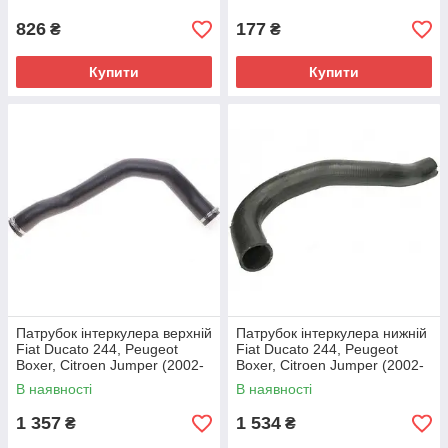
Lema, Італія
2.3/2.8, 1338F7
826
177
₴
₴
Купити
Купити
Патрубок інтеркулера верхній
Патрубок інтеркулера нижній
Fiat Ducato 244, Peugeot
Fiat Ducato 244, Peugeot
Boxer, Citroen Jumper (2002-
Boxer, Citroen Jumper (2002-
2006) 2.8, 1337346080,
2006) 2.8, 59232015, 0382V3
В наявності
В наявності
0382A
1 357
1 534
₴
₴