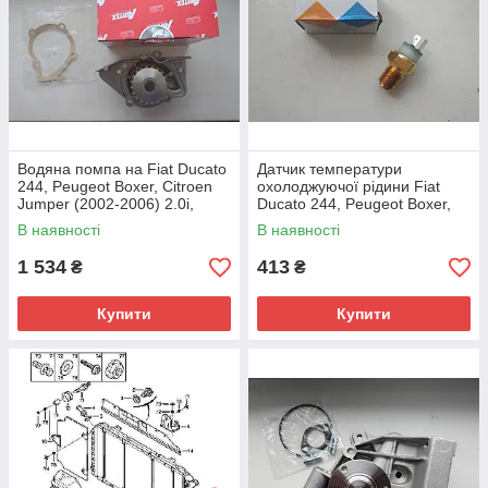
Водяна помпа на Fiat Ducato
Датчик температури
244, Peugeot Boxer, Citroen
охолоджуючої рідини Fiat
Jumper (2002-2006) 2.0і,
Ducato 244, Peugeot Boxer,
9566945688, 120191, Airtex,
Citroen Jumper (02-06)
В наявності
В наявності
Іспанія
2.3/2.8, 1338F7, VERNET,
Франція
1 534
413
₴
₴
Купити
Купити